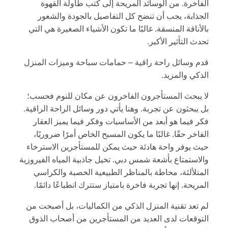
الفاخرة. من الوسائد المريحة إلى كتب طاولة القهوة
الجذابة، يجب أن تنضح كل التفاصيل بالجودة والشعور
بالأناقة المنسقة. غالبًا ما تكون الأشياء الصغيرة هي التي
تحدث التأثير الأكبر.
قدم وسائل راحة راقية – حمامات سباحة وميزات المنزل
الذكي والمزيد.
لا يبحث المستأجرون الفاخرون عن مكان للنوم فحسب؛
بل يبحثون عن تجربة. وهنا يأتي دور وسائل الراحة الراقية.
فكر فيما هو أبعد من الأساسيات وفكر فيما يميز العقار
الفاخر حقًا. غالبًا ما يكون المسبح الخاص أمرًا ضروريًا،
حيث يوفر واحة هادئة حيث يمكن للمستأجرين الاسترخاء
والاستمتاع بأشعة شمس دبي. تخيل جاذبية المياه الفيروزية
المتلألئة، محاطة بالمناظر الطبيعية الخصبة والكراسي
المريحة. إنها تجربة فاخرة بامتياز ستترك انطباعًا دائمًا.
لم تعد تقنية المنزل الذكي من الكماليات، بل أصبحت من
التوقعات لدى العديد من المستأجرين من أصحاب الذوق