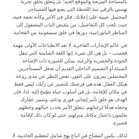
بالمساحة المربعة والموقع الجيد؛ بل يتعلق بخلق تجربة
تهمس بالرقي منذ اللحظة التي يضع فيها المستأجر
المحتمل عينيه على إعلانك. فكر في الأمر وكأنه تحفة فنية،
حيث تلعب كل التفاصيل، من مقبض الباب المصقول إلى
المناظر البانورامية، دورها في خلق سيمفونية من الفخامة.
في عالم الإيجارات الفاخرة، لا تعد الانطباعات الأولى مهمة
فحسب – بل هي كل شيء. إنها اللغة الصامتة التي تنقل
الجودة والحصرية والرغبة. يمكن للصورة ذات الإضاءة
السيئة أو التصميم الداخلي القديم أن تجعل المستأجرين
المحتملين يمرون على الفور، بغض النظر عن مدى روعة
هيكل العقار. هذه هي فرصتك للتعبير عن رأيك، ليس فقط
في مكان للإقامة، بل في أسلوب حياة تطمح إليه. لذا، فإن
الهدف هو خلق تأثير إيجابي فوري ودائم، وتمييز عقارك
وجعله هدفًا لرغباتهم. يتعلق الأمر بجذب خيالهم وجعلهم
يحلمون باعتبار مكانك منزلهم، حتى لو كان ذلك لإقامة
قصيرة.
لذلك، يكمن المفتاح في اتباع نهج شامل لتعظيم الجاذبية. لا