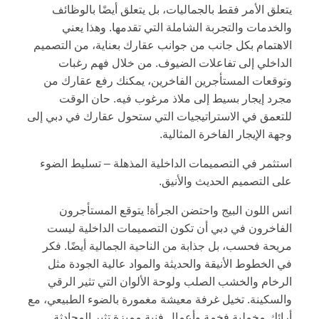
يتعلق الأمر فقط بالجماليات، بل يتعلق أيضًا بالوظائف
والخدمات والتجربة الشاملة التي تقدمها. وهذا يعني
الاهتمام بكل جانب من جوانب عقارك بعناية، من التصميم
الداخلي إلى تفاعلات الضيوف. من خلال فهم رغبات
وتوقعات المستأجرين الفاخرين، يمكنك رفع عقارك من
مجرد إيجار بسيط إلى ملاذ مرغوب فيه. حان الوقت
للتعمق في الاستراتيجيات التي ستحول عقارك في دبي إلى
وجهة الإيجار الفاخرة المثالية.
استثمر في التصميمات الداخلية المذهلة – تسليط الضوء
على التصميم الحديث والأنيق.
انس اللون البيج واحتضن الجرأة! يتوقع المستأجرون
الفاخرون في دبي أن تكون التصميمات الداخلية ليست
مريحة فحسب، بل جذابة من الناحية الجمالية أيضًا. فكر
في الخطوط الأنيقة والحديثة والمواد عالية الجودة مثل
الرخام والخشب الصلب ولوحة الألوان التي تثير الرقي
والسكينة. تخيل غرفة معيشة مغمورة بالضوء الطبيعي، مع
أرائك مخملية فخمة وأعمال فنية مميزة تثير المحادثة.