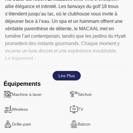
allie élégance et intimité. Les fairways du golf 18 trous
s’étendent jusqu’au lac, où le clubhouse vous invite à
déjeuner face à l’eau. Un spa et un hammam offrent une
véritable parenthèse de détente, le MACAAL met en
lumière l’art contemporain, tandis que les jardins du Hyatt
promettent des instants gourmands. Chaque moment y
incarne un luxe discret et une expérience inoubliable.
Le logement :
Cette villa contemporaine incarne l’élégance et le confort
raffiné. Quatre suites lumineuses offrent chacune une vue
Lire Plus
sur le jardin ou le golf depuis leur terrasse. Une literie haut
Équipements
de gamme, des dressings Poliform ainsi que des
Machine à laver
Séchoir
télévisions avec Netflix, Prime, Disney et chaînes
internationales assurent un séjour irréprochable.
Wireless
TV
Le salon, ouvert sur le jardin et la piscine, mêle design et
convivialité avec une cheminée élégante, un canapé
Grille-pain
Balcon
d’exception et une superbe table à manger Armani au
cœur de l’espace de vie. Des œuvres d’art subliment