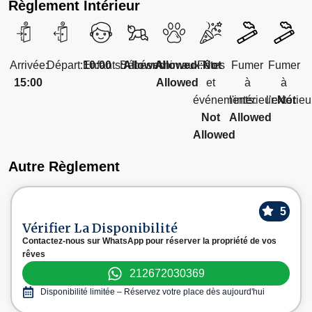
Règlement Intérieur
Arrivée:
Départ:
10:00
Enfants:
Bébés:
Allowed
Allowed
Animaux:
Fêtes
Not
Fumer
Fumer
15:00
Allowed
et
à
à
événements:
l'intérieur:
l’extérieu
Not
Not
Allowed
Allowed
Autre Règlement
5
Vérifier La Disponibilité
Contactez-nous sur WhatsApp pour réserver la propriété de vos
rêves
212672030369
Disponibilité limitée – Réservez votre place dès aujourd'hui