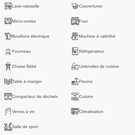
Lave-vaisselle
Couvertures
chaque pièce, tandis qu’une terrasse, un billard, une table
de ping-pong et des espaces de détente autour de la
Micro-ondes
Four
piscine invitent à la relaxation.
Une cuisine Poliform entièrement équipée, associée à des
Bouilloire électrique
Machine à café/thé
appareils haut de gamme, complète ce havre de sérénité
où le calme et le chant des oiseaux rythment chaque
Fourneau
Réfrigérateur
instant.
Autres remarques :
Chaise Bébé
Ustensiles de cuisine
Célébrations d’exception & expériences privées
Bien plus qu’un lieu de séjour, cette villa devient le cadre
Table à manger
Piscine
idéal pour des moments inoubliables : anniversaires
élégants, soirées exclusives, enterrements de vie de
Compacteur de déchets
Cuisine
célibataire, retraites intimistes ou événements sur mesure.
Chaque espace — du salon majestueux aux terrasses
Verres à vin
Climatisation
baignées de lumière, de la piscine aux jardins luxuriants
— se prête parfaitement à vos plus belles célébrations.
Salle de sport